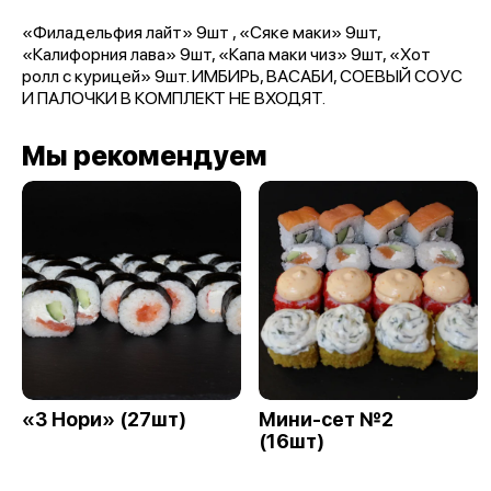
«Филадельфия лайт» 9шт , «Сяке маки» 9шт,
«Калифорния лава» 9шт, «Капа маки чиз» 9шт, «Хот
ролл с курицей» 9шт. ИМБИРЬ, ВАСАБИ, СОЕВЫЙ СОУС
И ПАЛОЧКИ В КОМПЛЕКТ НЕ ВХОДЯТ.
Мы рекомендуем
«3 Нори» (27шт)
Мини-сет №2
(16шт)