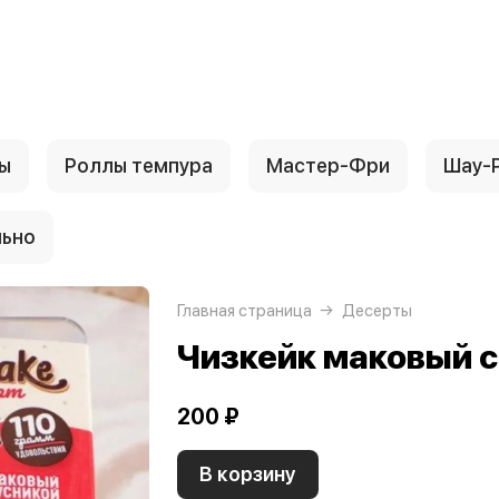
ы
Роллы темпура
Мастер-Фри
Шау-
льно
Главная страница
Десерты
Чизкейк маковый с
200 ₽
В корзину