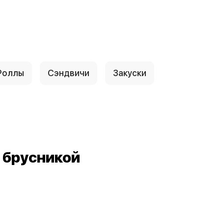
Роллы
Сэндвичи
Закуски
 брусникой