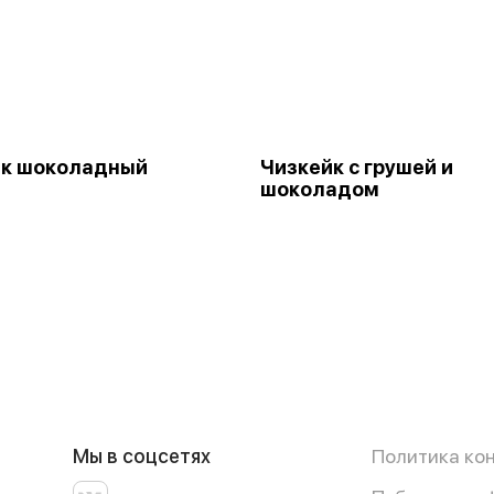
йк шоколадный
Чизкейк с грушей и
шоколадом
Мы в соцсетях
Политика ко