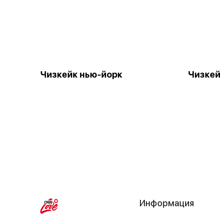
Чизкейк нью-йорк
Чизке
Информация