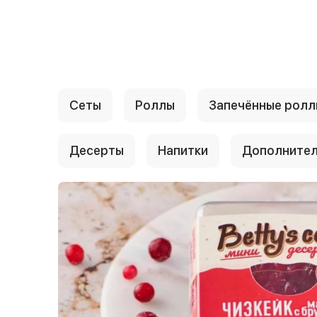
{{ textContacts }}
Сеты
Роллы
Запечённые ролл
Десерты
Напитки
Дополните