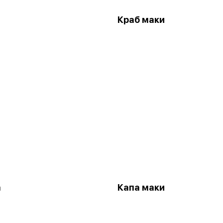
и
Краб маки
а
Капа маки