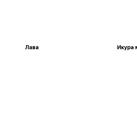
Лава
Икура 