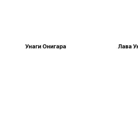
Унаги Онигара
Лава У