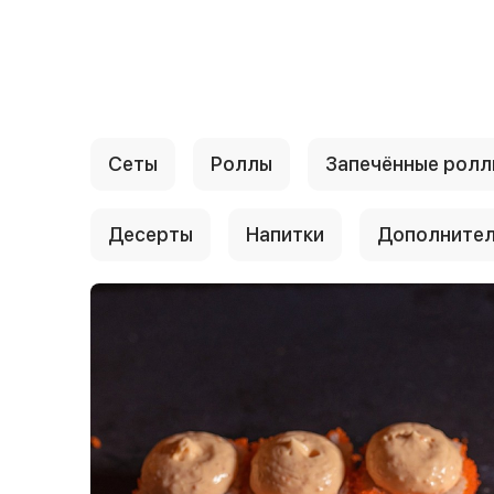
{{ textContacts }}
Сеты
Роллы
Запечённые ролл
Десерты
Напитки
Дополните