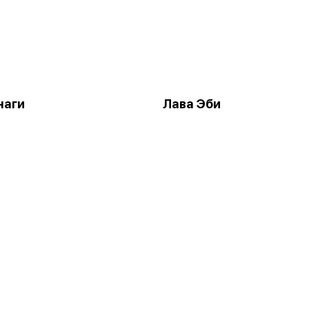
наги
Лава Эби