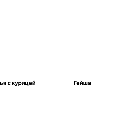
ья с курицей
Гейша