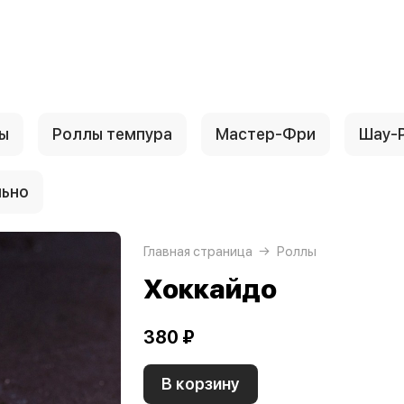
ы
Роллы темпура
Мастер-Фри
Шау-
льно
Главная страница
Роллы
Хоккайдо
380 ₽
В корзину