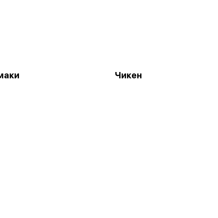
маки
Чикен