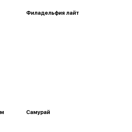
Филадельфия лайт
ом
Самурай