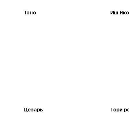
Тэно
Иш Яко
Цезарь
Тори р