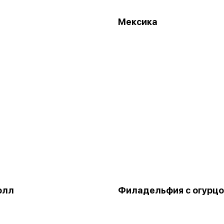
Мексика
олл
Филадельфия с огурц