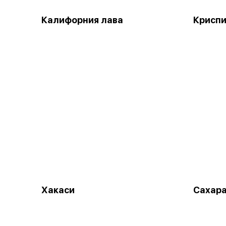
Калифорния лава
Крисп
Хакаси
Сахар