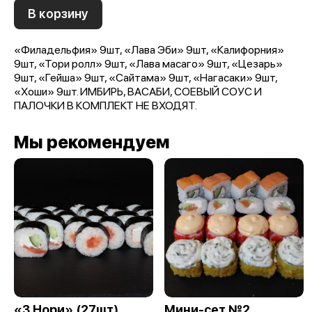
В корзину
«Филадельфия» 9шт, «Лава Эби» 9шт, «Калифорния»
9шт, «Тори ролл» 9шт, «Лава масаго» 9шт, «Цезарь»
9шт, «Гейша» 9шт, «Сайтама» 9шт, «Нагасаки» 9шт,
«Хоши» 9шт. ИМБИРЬ, ВАСАБИ, СОЕВЫЙ СОУС И
ПАЛОЧКИ В КОМПЛЕКТ НЕ ВХОДЯТ.
Мы рекомендуем
«3 Нори» (27шт)
Мини-сет №2