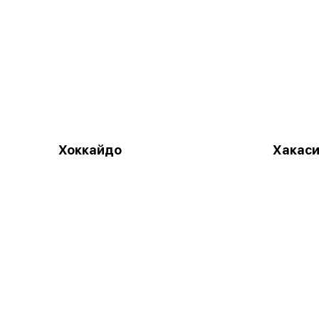
Хоккайдо
Хакас