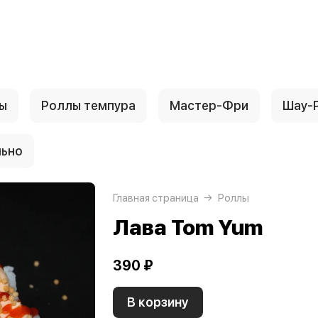
ы
Роллы темпура
Мастер-Фри
Шау-
льно
Главная страница
Роллы
Лава Tom Yum
390 ₽
В корзину