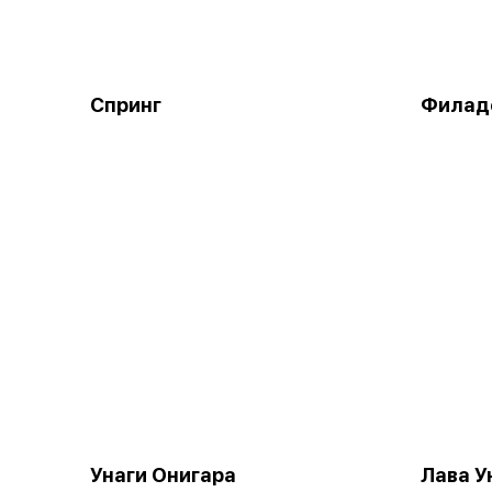
Спринг
Филад
Унаги Онигара
Лава У