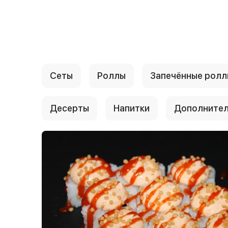
{{ textContacts }}
Сеты
Роллы
Запечённые ролл
Десерты
Напитки
Дополните