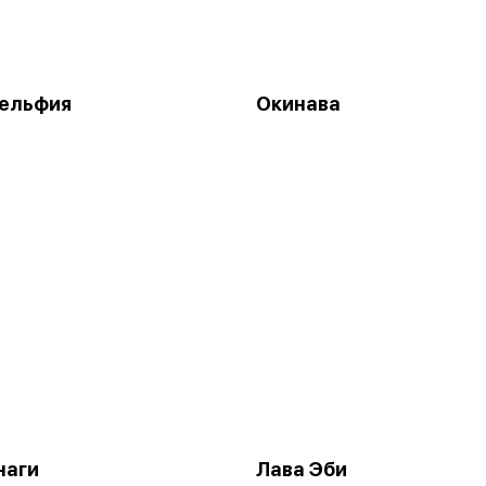
ельфия
Окинава
наги
Лава Эби