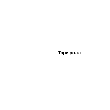
ь
Тори ролл