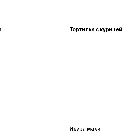
и
Тортилья с курицей
Икура маки