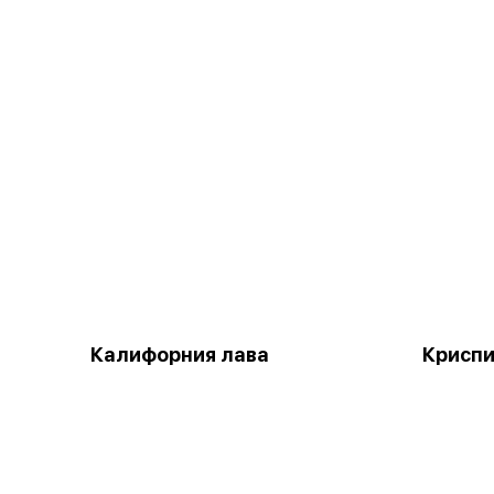
Калифорния лава
Крисп