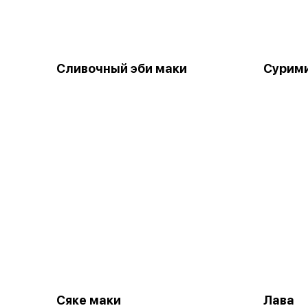
Сливочный эби маки
Сурим
Сяке маки
Лава